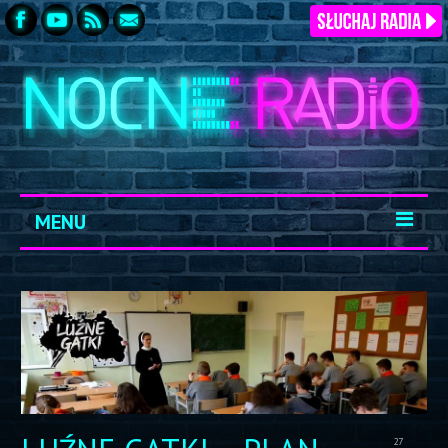
MENU
START
ARCHIWUM
KONTAKT
LOGOWANIE
27