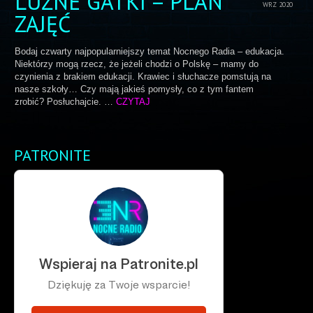
LUŹNE GATKI – PLAN
WRZ 2020
ZAJĘĆ
Bodaj czwarty najpopularniejszy temat Nocnego Radia – edukacja.
Niektórzy mogą rzecz, że jeżeli chodzi o Polskę – mamy do
czynienia z brakiem edukacji. Krawiec i słuchacze pomstują na
nasze szkoły… Czy mają jakieś pomysły, co z tym fantem
zrobić? Posłuchajcie. …
CZYTAJ
PATRONITE