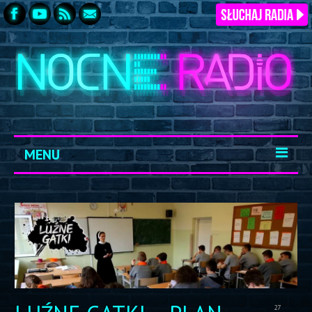
MENU
START
ARCHIWUM
KONTAKT
LOGOWANIE
27