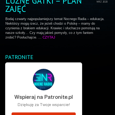
LUŹNE GATKI – PLAN
WRZ 2020
ZAJĘĆ
Bodaj czwarty najpopularniejszy temat Nocnego Radia – edukacja.
Niektórzy mogą rzecz, że jeżeli chodzi o Polskę – mamy do
czynienia z brakiem edukacji. Krawiec i słuchacze pomstują na
nasze szkoły… Czy mają jakieś pomysły, co z tym fantem
zrobić? Posłuchajcie. …
CZYTAJ
PATRONITE