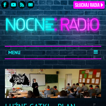
MENU
START
ARCHIWUM
KONTAKT
LOGOWANIE
27