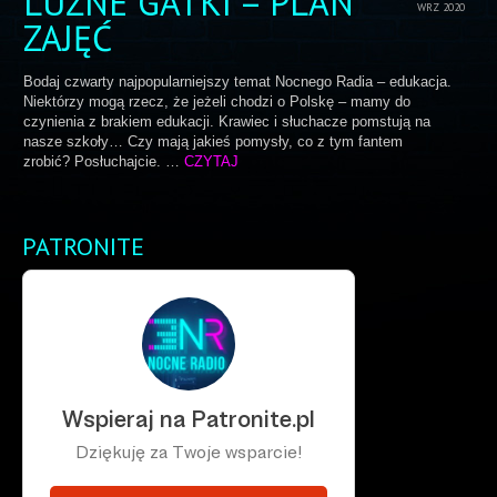
LUŹNE GATKI – PLAN
WRZ 2020
ZAJĘĆ
Bodaj czwarty najpopularniejszy temat Nocnego Radia – edukacja.
Niektórzy mogą rzecz, że jeżeli chodzi o Polskę – mamy do
czynienia z brakiem edukacji. Krawiec i słuchacze pomstują na
nasze szkoły… Czy mają jakieś pomysły, co z tym fantem
zrobić? Posłuchajcie. …
CZYTAJ
PATRONITE