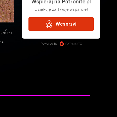
24
MAR 2018
rie