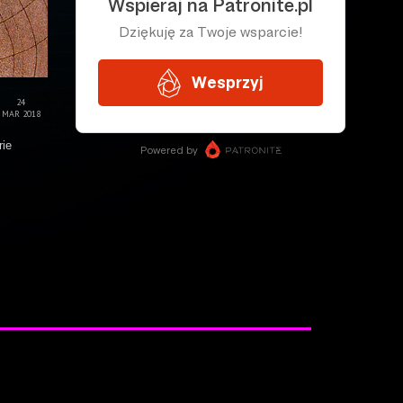
24
MAR 2018
rie