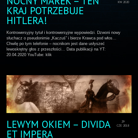
NOCNY MAREK – TEN
KW. 2020
KRAJ POTRZEBUJE
HITLERA!
Kontrowersyjny tytuł i kontrowersyjne wypowiedzi. Dzwoni nowy
słuchacz o pseudonimie „Kaczuś” i bierze Krawca pod włos…
Chwilę po tym telefonie – nocnikom jest dane usłyszeć
lewoskrętny głos z przeszłości… Data publikacji na YT:
20.04.2020 YouTube: klik
LEWYM OKIEM – DIVIDA
29
CZE 2018
ET IMPERA