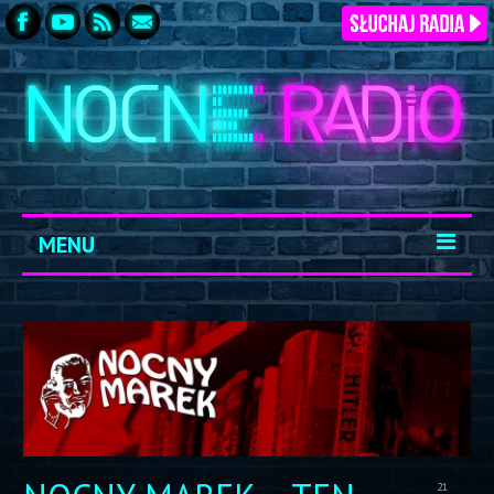
MENU
START
ARCHIWUM
KONTAKT
LOGOWANIE
21