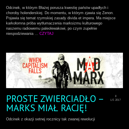
Odcinek, w którym Błażej porusza kwestię państw upadłych i
choroby holenderskiej. Do momentu, w którym zjawia się Zenon.
Pojawia się temat rzymskiej zasady divida et impera. Ma miejsce
karkołomna próba wytłumaczenia marksizmu kulturowego
naszemu radiowemu paleolewakowi, po czym zupełnie
niespodziewania …
CZYTAJ
PROSTE ZWIERCIADŁO –
8
LIS 2017
MARKS MIAŁ RACJĘ!
Odcinek z okazji setnej rocznicy tak zwanej rewolucji