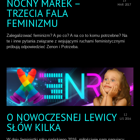
NOCNY MAREK –
13
MAR 2017
TRZECIA FALA
FEMINIZMU
Zalegalizować feminizm? A po co? A na co to komu potrzebne? Na
te i inne pytania związane z wojującymi ruchami feministycznymi
próbują odpowiedzieć Zenon i Potrzeba.
O NOWOCZESNEJ LEWICY
12
LIS 2016
SŁÓW KILKA
W dniu feministki roku pańskiego 2016, miłościwie nam panujący