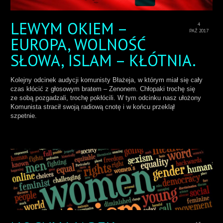
LEWYM OKIEM –
4
PAŹ 2017
EUROPA, WOLNOŚĆ
SŁOWA, ISLAM – KŁÓTNIA.
Kolejny odcinek audycji komunisty Błażeja, w którym miał się cały
czas kłócić z głosowym bratem – Zenonem. Chłopaki trochę się
ze sobą pozgadzali, trochę pokłócili. W tym odcinku nasz ułożony
Komunista stracił swoją radiową cnotę i w końcu przeklął
szpetnie.