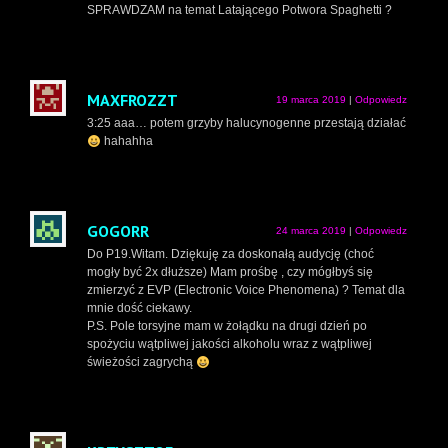
SPRAWDZAM na temat Latającego Potwora Spaghetti ?
MAXFROZZT
19 marca 2019
|
Odpowiedz
3:25 aaa… potem grzyby halucynogenne przestają działać
hahahha
GOGORR
24 marca 2019
|
Odpowiedz
Do P19.Witam. Dziękuję za doskonałą audycję (choć
mogły być 2x dłuższe) Mam prośbę , czy mógłbyś się
zmierzyć z EVP (Electronic Voice Phenomena) ? Temat dla
mnie dość ciekawy.
P.S. Pole torsyjne mam w żołądku na drugi dzień po
spożyciu wątpliwej jakości alkoholu wraz z wątpliwej
świeżości zagrychą