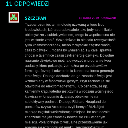
11 ODPOWIEDZI
SZCZEPAN
18 marca 2019
|
Odpowiedz
Trzeba rozumieć terminologię używaną w tego typu
środowiskach, która paradoksalnie jako jedyna unifikuje
obiektywizm z subiektywizmem, czego ta współczesna nie
jest w stanie zrobić. Wszechświat to nie cała rzeczywistość
tylko kosmos/porządek, niebo to wysokie częstotliwości,
czas to dźwięk… można by wymieniać. I w całej sprawie
chodzi o tajemnicę czasu czyli energię dźwięku. Dowolne
nagranie dźwiękowe można otworzyć w programie typu
audacity, które pokazuje, że można go przedstawić w
formie graficznej. I odwrotnie ta konkretna forma generuje
ten dźwięk. Do tego dochodzi druga zasada: dźwięk jest
wzmacniany w środowisku gęstym, czyli zachowuje się
odwrotnie do elektromagnetyzmu. Co oznacza, że np.
kamienny krąg, katedra jest czymś w rodzaju wciśniętego
klawisza w fortepianie działając obiektywnie na
subiektywny podmiot. Dlatego Richard Hoagland do
pomiarów używa Accutrona czyli formy różdżki/djed
mierząc częstotliwość/wibracje miejsca, bo ostatecznie
znaczenie ma jak człowiek będzie się czuł w danym
miejscu. Pola torsyjne to wizualne przedstawienie jak
energia się rozchodzi od punktu zerowego/centrum