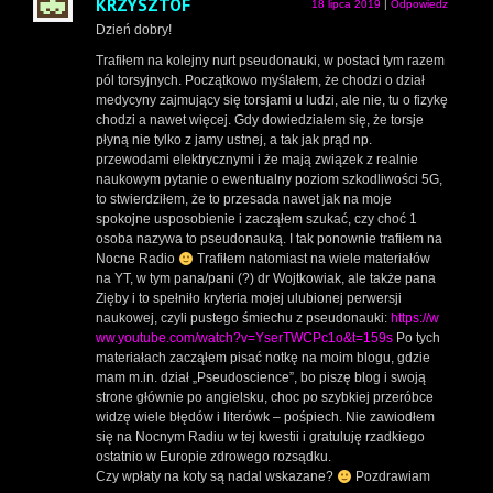
KRZYSZTOF
18 lipca 2019
|
Odpowiedz
Dzień dobry!
Trafiłem na kolejny nurt pseudonauki, w postaci tym razem
pól torsyjnych. Początkowo myślałem, że chodzi o dział
medycyny zajmujący się torsjami u ludzi, ale nie, tu o fizykę
chodzi a nawet więcej. Gdy dowiedziałem się, że torsje
płyną nie tylko z jamy ustnej, a tak jak prąd np.
przewodami elektrycznymi i że mają związek z realnie
naukowym pytanie o ewentualny poziom szkodliwości 5G,
to stwierdziłem, że to przesada nawet jak na moje
spokojne usposobienie i zacząłem szukać, czy choć 1
osoba nazywa to pseudonauką. I tak ponownie trafiłem na
Nocne Radio
Trafiłem natomiast na wiele materiałów
na YT, w tym pana/pani (?) dr Wojtkowiak, ale także pana
Zięby i to spełniło kryteria mojej ulubionej perwersji
naukowej, czyli pustego śmiechu z pseudonauki:
https://w
ww.youtube.com/watch?v=YserTWCPc1o&t=159s
Po tych
materiałach zacząłem pisać notkę na moim blogu, gdzie
mam m.in. dział „Pseudoscience”, bo piszę blog i swoją
strone głównie po angielsku, choc po szybkiej przeróbce
widzę wiele błędów i literówk – pośpiech. Nie zawiodłem
się na Nocnym Radiu w tej kwestii i gratuluję rzadkiego
ostatnio w Europie zdrowego rozsądku.
Czy wpłaty na koty są nadal wskazane?
Pozdrawiam