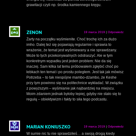
grawitacji czyli np. środka kamiennego kręgu.
ZENON
19 marca 2019
|
Odpowiedz
Żarty na początku wyśmienite. Choć trochę ich za dużo
imho. Dalej też się pojawiają regularnie i sprawia to
wrażenie, że temat jest wyśmiewany a nie sprawdzany.
Może to tych przekonywalnych odstraszyć. Ale w tym
konkretnym wypadku jest jeden problem: Nie da się
inaczej. Sam kilka lat temu próbowałem zgłębić choć po
łebkach ten temat i po prostu poległem. Jest tak jak mówisz
Potrzeba – to tak niespójne mambo-dżambo, że Keshe
przy tym powinno się na politechnice wykładać. W związku
z powyższym – wyśmianie jak najbardziej na miejscu.
Moim zdaniem jednak byłoby lepiej, gdyby nie stało się to
regułą – obiektywizm i fakty to siła tego podcastu.
MARIAN KONIUSZKO
19 marca 2019
|
Odpowiedz
W sumie nic tu nie sprawdziłeś… a swoją drogą kiedy