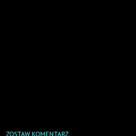
się że
budynek
Sejmu
mógłby
osiągnąć
zbyt
duże
stężenie
szaleństwa,
gdyby
ów
damę tam
wpuścić.
ZOSTAW KOMENTARZ