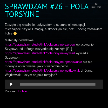
SPRAWDZAM #26 – POLA
18
MAR 2019
TORSYJNE
Zaczęło się niewinnie, usłyszałem o szemranej koncepcji,
mieszającej fizykę z magią, a skończyło się, cóż… ocenę zostawiam
Tobie
Materiały dodatkowe:
https://sprawdzam.studio/link/polatorsyjne-szypow
opracowanie
Szypowa, od którego wszystko się zaczęło [PL]
https://sprawdzam.studio/link/polatorsyjne-wywiad
wywiad z
Szypowem
https://sprawdzam.studio/link/polatorsyjne-opracowanie
nic nie
mówiące opracowanie, jakich wszędzie pełno
https://sprawdzam.studio/link/polatorsyjne-wojtkowiak
dr Diana
Wojtkowiak – czym są pola torsyjne?
Odtwarzacz
plików
dźwiękowych
Podcast:
Pobierz