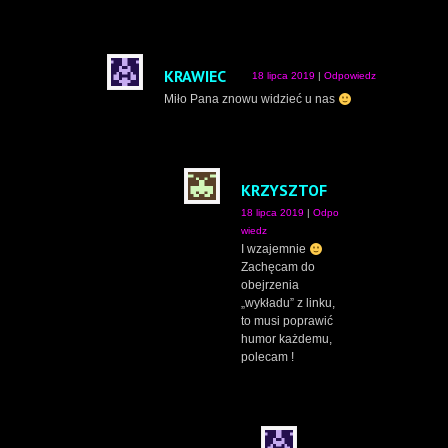
KRAWIEC
18 lipca 2019
|
Odpowiedz
Miło Pana znowu widzieć u nas
KRZYSZTOF
18 lipca 2019
|
Odpo
wiedz
I wzajemnie
Zachęcam do
obejrzenia
„wykładu” z linku,
to musi poprawić
humor każdemu,
polecam !