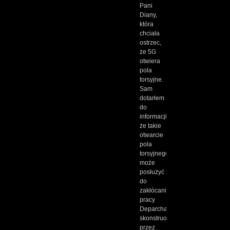
Pani
Diany,
która
chciała
ostrzec,
że 5G
otwiera
pola
torsyjne.
Sam
dotarłem
do
informacji,
że takie
otwarcie
pola
torsyjnego,
może
posłużyć
do
zakłócania
pracy
Deparchatora
skonstruowanego,
przez