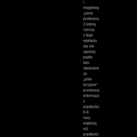
i
majętnego
„pana
profesora”.
Z jedną
rzeczą
z tego
wykładu
się nie
zgodzę,
padło
tam
stwierdzenie,
że
„pole
torsyjne”
przekazuje
informacje
z
prędkością
6-8
razy
większą
niż
prędkość