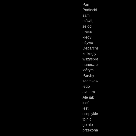
Pan
Podlecki
sam
mówił,
że od
czasu
kiedy
używa
Deparchatora,
zniknęły
wszystkie
nanoczipy,
którymi
Parchy
zaatakowały
jego
avatara.
Ale jak
ktoś
jest
sceptykiem,
to nic
go nie
przekona!