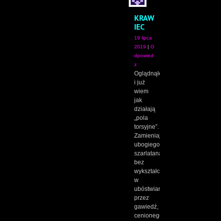
KRAW
IEC
19 lipca
2019
|
O
dpowied
z
Oglądnąłem
i już
wiem
jak
działają
„pola
torsyjne”.
Zamieniają
ubogiego
szarlatana
bez
wykształcenia,
w
ubóstwianego
przez
gawiedź,
cenionego