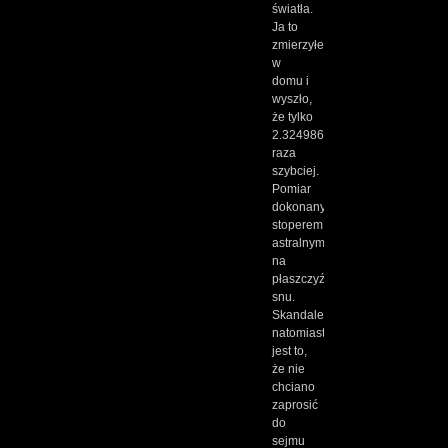
światła.
Ja to
zmierzyłem
w
domu i
wyszło,
że tylko
2.32498678167816381623
raza
szybciej.
Pomiar
dokonany
stoperem
astralnym
na
płaszczyźnie
snu.
Skandalem
natomiast
jest to,
że nie
chciano
zaprosić
do
sejmu