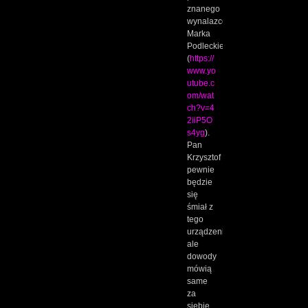
znanego
wynalazcę
Marka
Podleckiego
(
https://
www.yo
utube.c
om/wat
ch?v=4
2iiP5O
s4yg
).
Pan
Krzysztof
pewnie
będzie
się
śmiał z
tego
urządzenia,
ale
dowody
mówią
same
za
siebie.