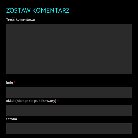
ZOSTAW KOMENTARZ
Treść komentarza
Imię
*
eMail (nie będzie publikowany)
*
Strona