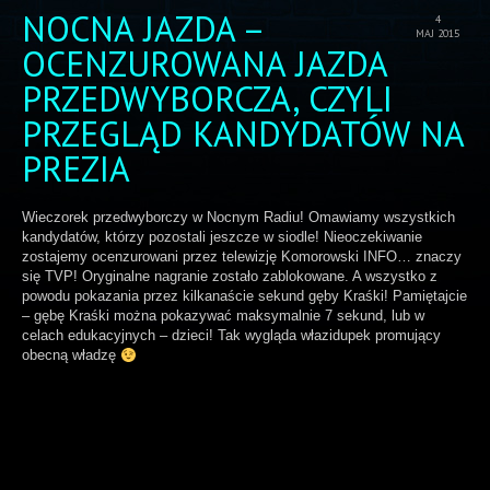
NOCNA JAZDA –
4
MAJ 2015
OCENZUROWANA JAZDA
PRZEDWYBORCZA, CZYLI
PRZEGLĄD KANDYDATÓW NA
PREZIA
Wieczorek przedwyborczy w Nocnym Radiu! Omawiamy wszystkich
kandydatów, którzy pozostali jeszcze w siodle! Nieoczekiwanie
zostajemy ocenzurowani przez telewizję Komorowski INFO… znaczy
się TVP! Oryginalne nagranie zostało zablokowane. A wszystko z
powodu pokazania przez kilkanaście sekund gęby Kraśki! Pamiętajcie
– gębę Kraśki można pokazywać maksymalnie 7 sekund, lub w
celach edukacyjnych – dzieci! Tak wygląda włazidupek promujący
obecną władzę