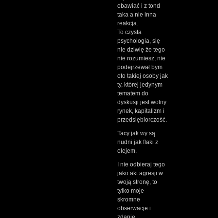
obawiać i z tond
taka a nie inna
reakcja.
To czysta
psychologia, się
nie dziwię że tego
nie rozumiesz, nie
podejrzewał bym
oto takiej osoby jak
ty, której jedynym
tematem do
dyskusji jest wolny
rynek, kapitalizm i
przedsiębiorczość.
Tacy jak wy są
nudni jak flaki z
olejem.
I nie odbieraj tego
jako akt agresji w
twoją stronę, to
tylko moje
skromne
obserwacje i
zdanie.