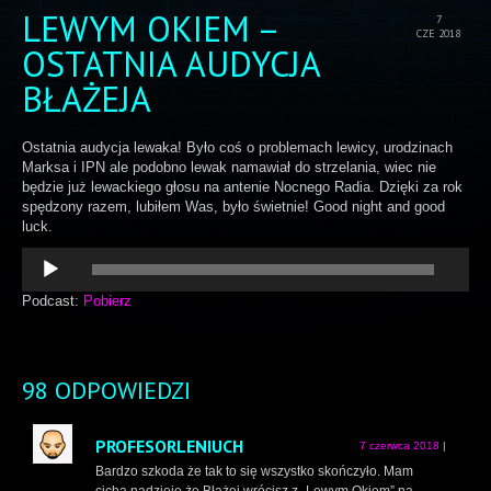
LEWYM OKIEM –
7
CZE 2018
OSTATNIA AUDYCJA
BŁAŻEJA
Ostatnia audycja lewaka! Było coś o problemach lewicy, urodzinach
Marksa i IPN ale podobno lewak namawiał do strzelania, wiec nie
będzie już lewackiego głosu na antenie Nocnego Radia. Dzięki za rok
spędzony razem, lubiłem Was, było świetnie! Good night and good
luck.
Odtwarzacz
plików
dźwiękowych
Podcast:
Pobierz
98 ODPOWIEDZI
PROFESORLENIUCH
7 czerwca 2018
|
Bardzo szkoda że tak to się wszystko skończyło. Mam