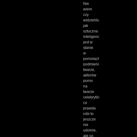
Nie
wiem
czy
widzieliście
jak
sztuczna
inteligencja
jest w
stanie
w
pornolach
podmieniać
twarze,
aktorów
porno
na
twarze
celebrytów,
co
prawda
robi to
jeszcze
nie
udolnie,
ale co