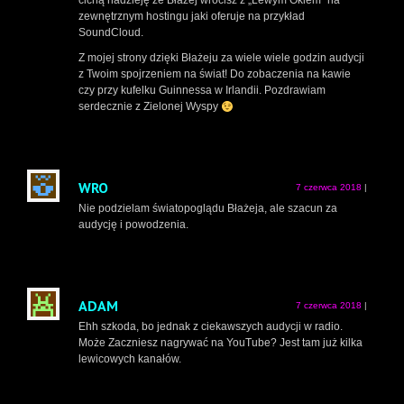
cichą nadzieję że Błażej wrócisz z „Lewym Okiem” na
zewnętrznym hostingu jaki oferuje na przykład
SoundCloud.
Z mojej strony dzięki Błażeju za wiele wiele godzin audycji
z Twoim spojrzeniem na świat! Do zobaczenia na kawie
czy przy kufelku Guinnessa w Irlandii. Pozdrawiam
serdecznie z Zielonej Wyspy
WRO
7 czerwca 2018
|
Nie podzielam światopoglądu Błażeja, ale szacun za
audycję i powodzenia.
ADAM
7 czerwca 2018
|
Ehh szkoda, bo jednak z ciekawszych audycji w radio.
Może Zaczniesz nagrywać na YouTube? Jest tam już kilka
lewicowych kanałów.