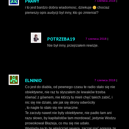
PRAWY
7 czerwca 2018
|
i to jest bardzo dobra wiadomosc, dziekuje
chociaz
pierwszy opis audycji byl inny, kto go zmienial?
POTRZEBA19
7 czerwca 2018
|
Nie był inny, przejrzałem rewizje.
ELNINIO
7 czerwca 2018
|
Co jest do diabła, od pewnego czasu te radio stało się nie
obiektywne, nie raz tu słyszałem że lewaków trzeba
równać z gównem, nie którzy tu mieli chęć takich zabić, i
nic się nie działo, ale jak się strony odwróciły
, to nagle to stało się nie smaczne.
Te zarzuty nawet nie były obiektywne, nie padło tam ani
razu słowo, by kapitalistów tam mordować, jedynie Wodzu
prowokował Błażeja, co mu się nie udało.
Wygląda na to że właściciel severa, zaczął siać agresją ze