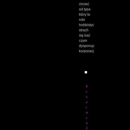
chcieć
od typa
który to
robi
hobbistycznie,
strach
się bać
czym
dysponują
korporację.
PRAWY
8
c
z
e
r
w
c
a
2