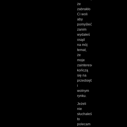
że
zabrakło
Ci woli
aby
pomyśleć
zanim
wydałeś
osąd
na mój
temat,
że
moje
zainteresowania
kończą
się na
przedsiębiorczości
i
wolnym
rynku.
Jeżeli
nie
słuchałeś
to
polecam