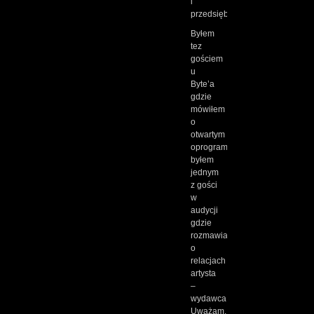
i
przedsiębiorczość.
Byłem
tez
gościem
u
Byte’a
gdzie
mówiłem
o
otwartym
oprogramowania,
byłem
jednym
z gości
w
audycji
gdzie
rozmawialiśmy
o
relacjach
artysta
–
wydawca.
Uważam,