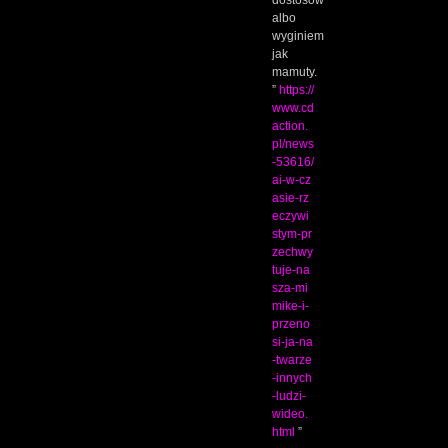
dostosować,
albo
wyginiemy
jak
mamuty.
”
https://
www.cd
action.
pl/news
-53616/
ai-w-cz
asie-rz
eczywi
stym-pr
zechwy
tuje-na
sza-mi
mike-i-
przeno
si-ja-na
-twarze
-innych
-ludzi-
wideo.
html
”