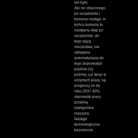
nie było.
Ale nic straconego,
po socjalizmie i
komuna nastąpi, w
końcu komuna to
następny etap po
socjalizmie, do
tego dążą
mocarstwa, nie
ubłagana
automatyzacja do
tego doprowadzi
prędzej czy
później, już teraz w
urzędach pracy, są
prognozy że do
roku 2037 40%
stanowisk pracy
przejmą
inteligentne
maszyny.
Nastąpi
technologiczne
bezrobocie.