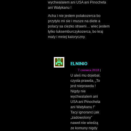
wychwalalem ani USA ani Pinocheta
ani Watykanu !
Acha i nie jestem polakozerca bo
przytylo mi sie i musze na diete a
polacy sa ciezko strawni… wiec jestem
tylko luksemburczykozerca, bo kraj
maly i mniej kaloryczny.
ELNINIO
7 czerwca 2018
|
U aleś mu dojebał,
czysta prawda, „To
jest nieprawda !
Nigdy nie
wychwalalem ani
USA ani Pinocheta
ani Watykanu !”
Tacy ignoranci jak
„zadowolony”
nawet nie wiedzą
ze komuny nigdy