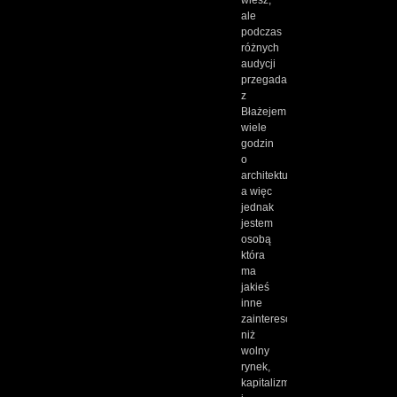
wiesz,
ale
podczas
różnych
audycji
przegadałem
z
Błażejem
wiele
godzin
o
architekturze,
a więc
jednak
jestem
osobą
która
ma
jakieś
inne
zainteresowania
niż
wolny
rynek,
kapitalizm