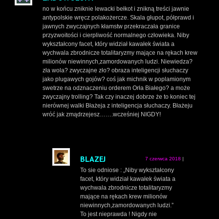
no w końcu zniknie lewacki bełkot i znikną treści jawnie
antypolskie wręcz polakożercze. Skala głupot, półprawd i
jawnych zwyczajnych kłamstw przekraczała granice
przyzwoitości i cierpliwość normalnego człowieka. Niby
wykształcony facet, który widział kawałek świata a
wychwala zbrodnicze totalitaryzmy mające na rękach krew
milionów niewinnych,zamordowanych ludzi. Niewiedza?
zła wola? zwyczajne zło? obraza inteligencji słuchaczy
jako plugawych gojów? coś jak michnik w poplamionym
swetrze na odznaczeniu orderem Orła Białego? a może
zwyczajny trolling? Tak czy inaczej dobrze że to koniec tej
nierównej walki Błażeja z inteligencja słuchaczy. Błażeju
wróć jak zmądrzejesz…….wcześniej NIGDY!
BLAZEJ
7 czerwca 2018
|
To sie odniose : „Niby wykształcony
facet, który widział kawałek świata a
wychwala zbrodnicze totalitaryzmy
mające na rękach krew milionów
niewinnych,zamordowanych ludzi.”
To jest nieprawda ! Nigdy nie