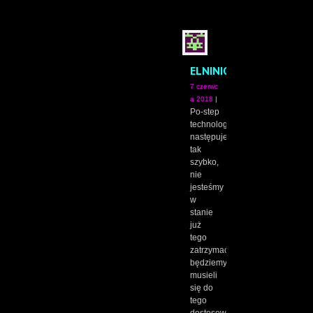
ELNINIO
7 czerwc
a 2018
|
Po-step
technologiczny,
następuje
tak
szybko,
nie
jesteśmy
w
stanie
już
tego
zatrzymać,
będziemy
musieli
się do
tego