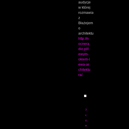
audycje
w której
rozmawiałem
z
Błażejem
o
architekturze
http://n
ocnera
dio.pl/l
ewym-
okiem-l
ewa-ar
chitektu
ra/
.
ELNINIO
7
c
z
e