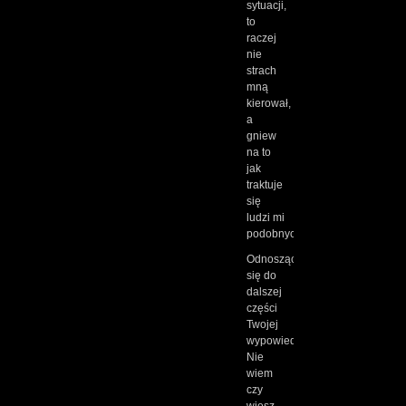
sytuacji,
to
raczej
nie
strach
mną
kierował,
a
gniew
na to
jak
traktuje
się
ludzi mi
podobnych.
Odnosząc
się do
dalszej
części
Twojej
wypowiedzi.
Nie
wiem
czy