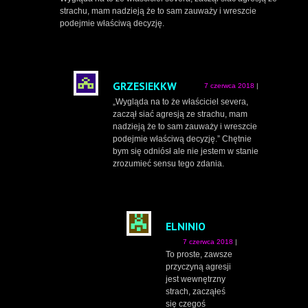
strachu, mam nadzieją że to sam zauważy i wreszcie
podejmie właściwą decyzję.
GRZESIEKKW
7 czerwca 2018
|
„Wygląda na to że właściciel severa,
zaczął siać agresją ze strachu, mam
nadzieją że to sam zauważy i wreszcie
podejmie właściwą decyzję.” Chętnie
bym się odniósł ale nie jestem w stanie
zrozumieć sensu tego zdania.
ELNINIO
7 czerwca 2018
|
To proste, zawsze
przyczyną agresji
jest wewnętrzny
strach, zacząłeś
się czegoś