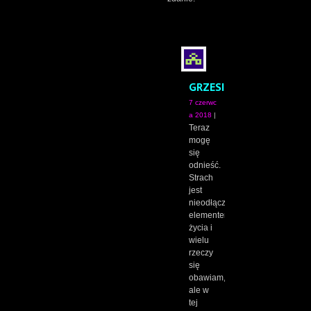
GRZESIEKKW
7 czerwc
a 2018
|
Teraz
mogę
się
odnieść.
Strach
jest
nieodłącznym
elementem
życia i
wielu
rzeczy
się
obawiam,
ale w
tej