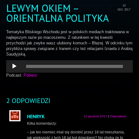
LEWYM OKIEM –
10
GRU 2017
ORIENTALNA POLITYKA
Tematyka Bliskiego Wschodu jest w polskich mediach traktowana w
najlepszym razie po macoszemu. Z ratunkiem w tej kwestii
przychodzi jak zwyke wasz ulubiony komuch – Błażej. W odcinku tym
przybliża sprawy związane z Iranem czy też relacjami Izraela z Arabią
Saudyjską.
Odtwarzacz
plików
dźwiękowych
Podcast:
Pobierz
2 ODPOWIEDZI
HENRYK
11 grudnia 2017
|
Odpowiedz
Kilka komentarzy:
– jak ten niemiec miał się dorobić przez 18 lat mieszkania,
jak większość z tych 18 lat był dzieckiem? No chyba że to