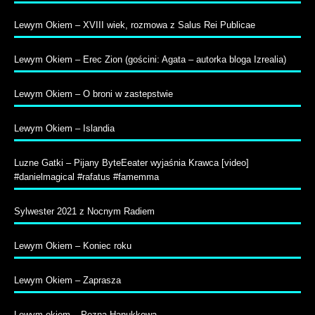
Lewym Okiem – XVIII wiek, rozmowa z Salus Rei Publicae
Lewym Okiem – Erec Zion (gościni: Agata – autorka bloga Izrealia)
Lewym Okiem – O broni w zastepstwie
Lewym Okiem – Islandia
Luzne Gatki – Pijany ByteEeater wyjaśnia Krawca [video]
#danielmagical #rafatus #famemma
Sylwester 2021 z Nocnym Radiem
Lewym Okiem – Koniec roku
Lewym Okiem – Zaprasza
Lewym okiem – Pozna Hanukkowa