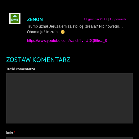
ZENON
11 grudnia 2017
|
Odpowiedz
Trump uznał Jeruzalem za stolicę Izreala? Nic nowego…
Obama już to zrobił
https://www.youtube.com/watch?v=UDQl6tisz_8
ZOSTAW KOMENTARZ
Treść komentarza
Imię
*