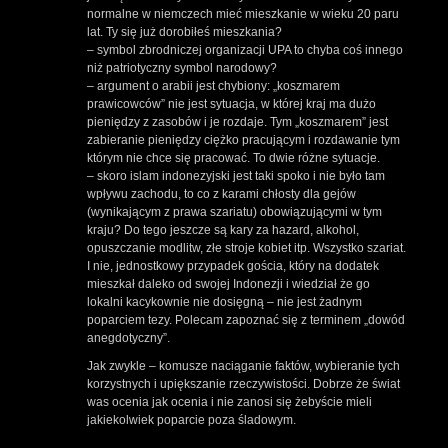
normalne w niemczech mieć mieszkanie w wieku 20 paru
lat. Ty się już dorobiłeś mieszkania?
– symbol zbrodniczej organizacji UPA to chyba coś innego
niż patriotyczny symbol narodowy?
– argument o arabii jest chybiony: „koszmarem
prawicowców” nie jest sytuacja, w której kraj ma dużo
pieniędzy z zasobów i je rozdaje. Tym „koszmarem” jest
zabieranie pieniędzy ciężko pracującym i rozdawanie tym
którym nie chce się pracować. To dwie różne sytuacje.
– skoro islam indonezyjski jest taki spoko i nie było tam
wpływu zachodu, to co z karami chłosty dla gejów
(wynikającym z prawa szariatu) obowiązującymi w tym
kraju? Do tego jeszcze są kary za hazard, alkohol,
opuszczanie modlitw, złe stroje kobiet itp. Wszystko szariat.
I nie, jednostkowy przypadek gościa, który na dodatek
mieszkał daleko od swojej Indonezji i wiedział że go
lokalni kacykownie nie dosięgną – nie jest żadnym
poparciem tezy. Polecam zapoznać się z terminem „dowód
anegdotyczny”.
Jak zwykle – komusze naciąganie faktów, wybieranie tych
korzystnych i upiększanie rzeczywistości. Dobrze że świat
was ocenia jak ocenia i nie zanosi się żebyście mieli
jakiekolwiek poparcie poza śladowym.