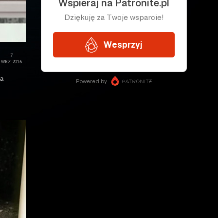
7
WRZ 2016
ma