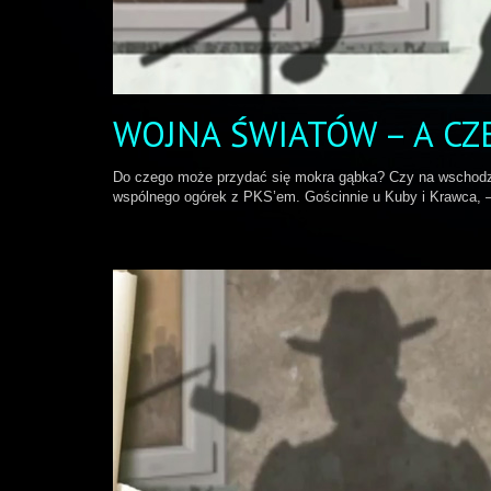
WOJNA ŚWIATÓW – A CZE
Do czego może przydać się mokra gąbka? Czy na wschodzie
wspólnego ogórek z PKS’em. Gościnnie u Kuby i Krawca, –