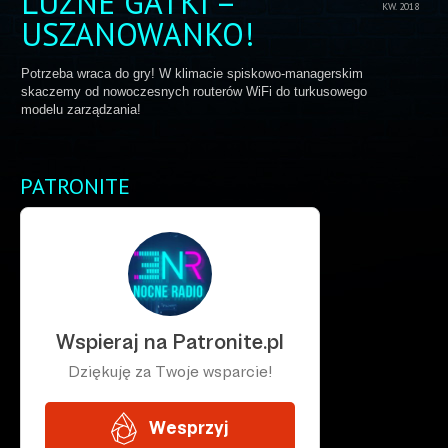
LUŹNE GATKI –
KW. 2018
USZANOWANKO!
Potrzeba wraca do gry! W klimacie spiskowo-managerskim
skaczemy od nowoczesnych routerów WiFi do turkusowego
modelu zarządzania!
PATRONITE