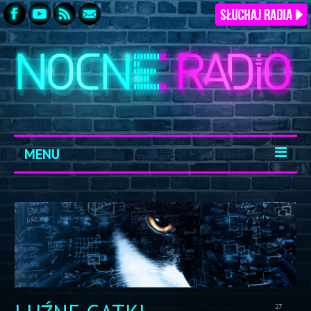
MENU
START
ARCHIWUM
KONTAKT
LOGOWANIE
27