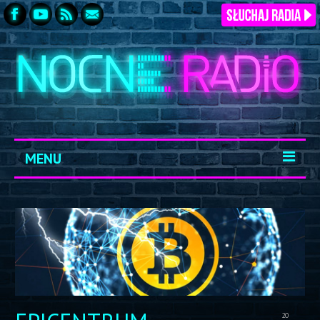
MENU
START
ARCHIWUM
KONTAKT
LOGOWANIE
20