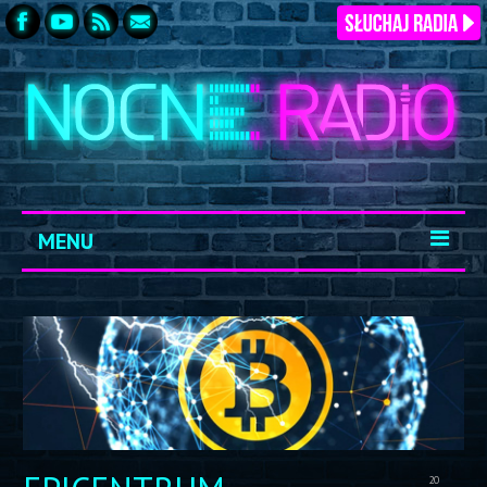
MENU
START
ARCHIWUM
KONTAKT
LOGOWANIE
20