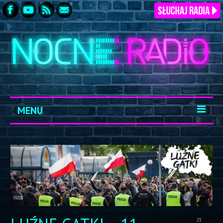
MENU
START
ARCHIWUM
KONTAKT
LOGOWANIE
23