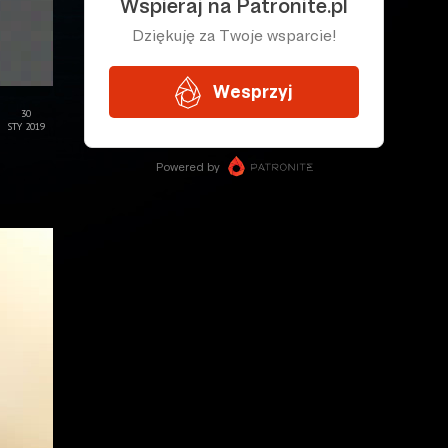
30
STY 2019