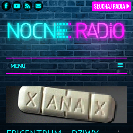
MENU
START
ARCHIWUM
KONTAKT
LOGOWANIE
30