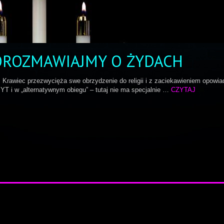
POROZMAWIAJMY O ŻYDACH
 Krawiec przezwycięża swe obrzydzenie do religii i z zaciekawieniem opowia
 YT i w „alternatywnym obiegu” – tutaj nie ma specjalnie …
CZYTAJ