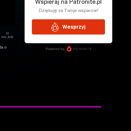
10
MAJ 2020
da o