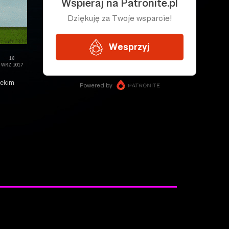
18
WRZ 2017
lekim