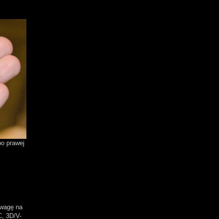
o prawej
uwagę na
C, 3D/V-