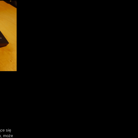
ące się
u, może