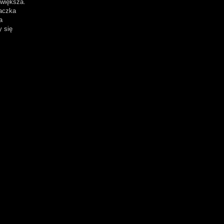
 większa.
raczka
a
 się