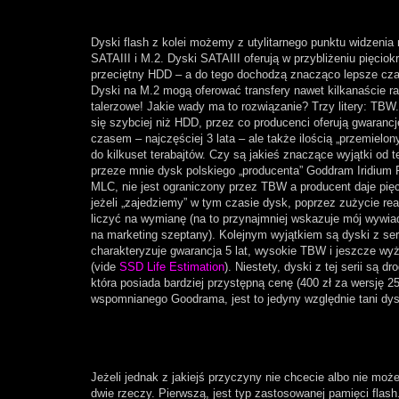
Dyski flash z kolei możemy z utylitarnego punktu widzenia 
SATAIII i M.2. Dyski SATAIII oferują w przybliżeniu pięciokr
przeciętny HDD – a do tego dochodzą znacząco lepsze cz
Dyski na M.2 mogą oferować transfery nawet kilkanaście r
talerzowe! Jakie wady ma to rozwiązanie? Trzy litery: TBW
się szybciej niż HDD, przez co producenci oferują gwarancj
czasem – najczęściej 3 lata – ale także ilością „przemielon
do kilkuset terabajtów. Czy są jakieś znaczące wyjątki od 
przeze mnie dysk polskiego „producenta” Goddram Iridium 
MLC, nie jest ograniczony przez TBW a producent daje pięc
jeżeli „zajedziemy” w tym czasie dysk, poprzez zużycie 
liczyć na wymianę (na to przynajmniej wskazuje mój wywia
na marketing szeptany). Kolejnym wyjątkiem są dyski z se
charakteryzuje gwarancja 5 lat, wysokie TBW i jeszcze wy
(vide
SSD Life Estimation
). Niestety, dyski z tej serii są d
która posiada bardziej przystępną cenę (400 zł za wersję 2
wspomnianego Goodrama, jest to jedyny względnie tani dy
Jeżeli jednak z jakiejś przyczyny nie chcecie albo nie mo
dwie rzeczy. Pierwszą, jest typ zastosowanej pamięci fla