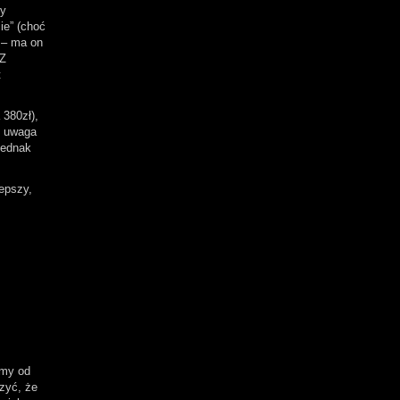
my
ie” (choć
e – ma on
 Z
t
 380zł),
j uwaga
jednak
epszy,
emy od
czyć, że