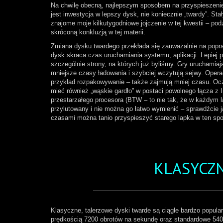
Na chwilę obecną, najlepszym sposobem na przyspieszenie 
jest inwestycja w lepszy dysk, nie koniecznie „twardy”. St
znajome moje kilkutygodniowe jojczenie w tej kwestii – podz
skróconą konkluzją w tej materii.
Zmiana dysku twardego przekłada się zauważalnie na popr
dysk skraca czas uruchamiania systemu, aplikacji. Lepiej pr
szczególnie strony, na których już byliśmy. Gry uruchamiaj
mniejsze czasy ładowania i szybciej wczytują sejwy. Operac
przykład rozpakowywanie – także zajmują mniej czasu. Oc
mieć również „wąskie gardło” w postaci powolnego łącza z 
przestarzałego procesora (BTW – to nie tak, że w każdym la
przylutowany i nie można go łatwo wymienić – sprawdźcie j
czasami można tanio przyspieszyć starego lapka w ten spo
KLASYCZN
Klasyczne, talerzowe dyski twarde są ciągle bardzo popula
prędkością 7200 obrotów na sekundę oraz standardowe 540