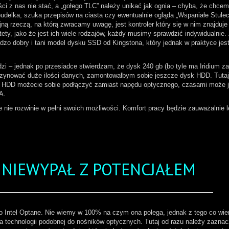
 z nas nie stać, a „gołego TLC” należy unikać jak ognia – chyba, że chce
pudelka, szuka przepisów na ciasta czy ewentualnie ogląda „Wspaniałe Stulec
jną rzeczą, na którą zwracamy uwagę, jest kontroler który się w nim znajduj
tety, jako że jest ich wiele rodzajów, każdy musimy sprawdzić indywidualnie.
rdzo dobry i tani model dysku SSD od Kingstona, który jednak w praktyce jes
zi – jednak po przesiadce stwierdzam, że dysk 240 gb (bo tyle ma Iridium za
zynować duże ilości danych, zamontowałbym sobie jeszcze dysk HDD. Tuta
dysk HDD możecie sobie podłączyć zamiast napędu optycznego, czasami może 
A.
 nie rozwinie w pełni swoich możliwości. Komfort pracy będzie zauważalnie l
- NIEWYPAŁ Z POTENCJAŁEM
 to Intel Optane. Nie wiemy w 100% na czym ona polega, jednak z tego co wi
 na technologii podobnej do nośników optycznych. Tutaj od razu należy zazna