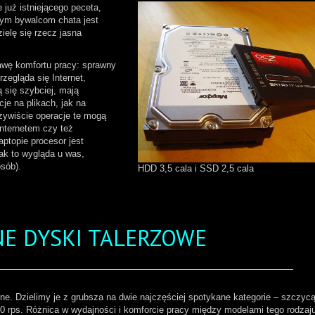
już istniejącego peceta,
ałym bywalcom chata jest
ielę się rzecz jasna
awę komfortu pracy: sprawny
zegląda się Internet,
ą się szybciej, mają
je na plikach, jak na
zywiście operacje te mogą
Internetem czy też
ptopie procesor jest
ak to wygląda u was,
sób).
HDD 3,5 cala i SSD 2,5 cala
E DYSKI TALERZOWE
rne. Dzielimy je z grubsza na dwie najczęściej spotykane kategorie – szczyc
0 rps. Różnica w wydajności i komforcie pracy między modelami tego rodzaj