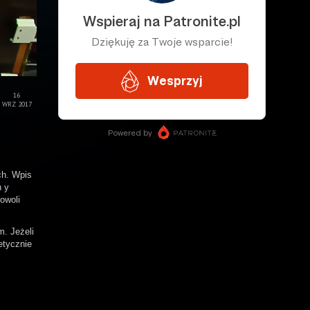
16
WRZ 2017
ch. Wpis
h y
owoli
m. Jeżeli
etycznie