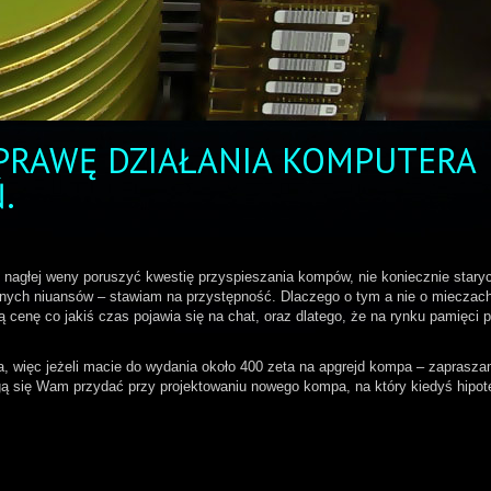
PRAWĘ DZIAŁANIA KOMPUTERA
.
nagłej weny poruszyć kwestię przyspieszania kompów, nie koniecznie stary
znych niuansów – stawiam na przystępność. Dlaczego o tym a nie o mieczac
enę co jakiś czas pojawia się na chat, oraz dlatego, że na rynku pamięci p
, więc jeżeli macie do wydania około 400 zeta na apgrejd kompa – zaprasza
ogą się Wam przydać przy projektowaniu nowego kompa, na który kiedyś hipot