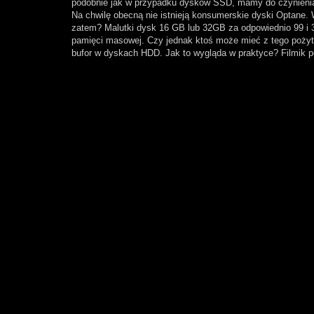
podobnie jak w przypadku dysków SSD, mamy do czynienia 
Na chwilę obecną nie istnieją konsumerskie dyski Optane
zatem? Malutki dysk 16 GB lub 32GB za odpowiednio 99 i 3
pamięci masowej. Czy jednak ktoś może mieć z tego pożyt
bufor w dyskach HDD. Jak to wygląda w praktyce? Filmik p