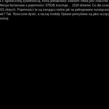
z ograniczoną żywotnością, która jednakowoż zdaniem Intela jest znacznie
. Wersja biznesowa o pojemności 375GB kosztuje… 1520 dolarów. Co dla sza
15 złotych. Pojemności te są żenująco niskie jak na pełnoprawne rozwiązani
ek? Tak. Rzeczone dyski, a raczej moduły Optane pomyślane są jako uczący
oniżej: