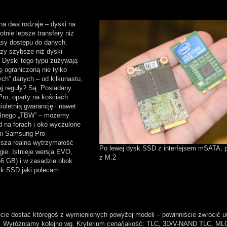
na dwa rodzaje – dyski na
otnie lepsze transfery niż
asy dostępu do danych.
azy szybsze niż dyski
. Dyski tego typu zużywają
ę ograniczoną nie tylko
ych” danych – od kilkunastu,
tej reguły? Są. Posiadany
Pro, oparty na kościach
ioletnią gwarancję i nawet
realnego „TBW” – możemy
d na forach i oko wyczulone
rii Samsung Pro
ższa realna wytrzymałość
Po lewej dysk SSD z interfejsem mSATA, p
rogie. Istnieje wersja EVO,
z M.2
56 GB) i w zasadzie obok
sk SSD jaki polecam.
żecie dostać któregoś z wymienionych powyżej modeli – powinniście zwrócić 
sh. Wyróżniamy kolejno wg. Kryterium cena/jakość: TLC, 3D/V-NAND TLC, ML