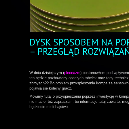
DYSK SPOSOBEM NA PO
– PRZEGLĄD ROZWIĄZAŃ
W dniu dzisiejszym (
pleonazm
) postanowiłem pod wpływem 
ten będzie pozbawiony opasłych tabelek oraz tony technic
zbroyach?? Bo problem przyspieszenia kompa za sensowną c
pojawia się kolejny gracz.
Mówimy tutaj o przyspieszaniu poprzez inwestycję w kompa
nie macie, też zapraszam, bo informacje tutaj zawarte, m
będziecie mieli hajsiwo.