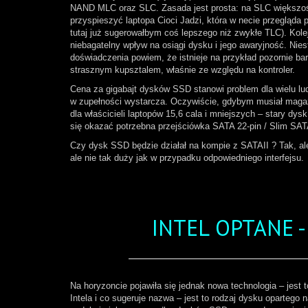
NAND MLC oraz SLC. Zasada jest prosta: na SLC większości
przyspieszyć laptopa Cioci Jadzi, która w necie przegląda 
tutaj już sugerowałbym coś lepszego niż zwykłe TLC). Kole
niebagatelny wpływ na osiągi dysku i jego awaryjność. Nies
doświadczenia powiem, że istnieje na przykład pozornie ba
strasznym kupsztalem, właśnie ze względu na kontroler.
Cena za gigabajt dysków SSD stanowi problem dla wielu lud
w zupełności wystarcza. Oczywiście, gdybym musiał maga
dla właścicieli laptopów 15,6 cala i mniejszych – stary 
się okazać potrzebna przejściówka SATA 22-pin / Slim SAT
Czy dysk SSD będzie działał na kompie z SATAII ? Tak, ale
ale nie tak duży jak w przypadku odpowiedniego interfejsu.
INTEL OPTANE 
Na horyzoncie pojawiła się jednak nowa technologia – jest
Intela i co sugeruje nazwa – jest to rodzaj dysku opartego