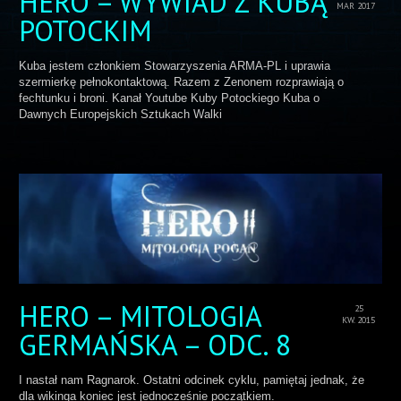
HERO – WYWIAD Z KUBĄ
MAR 2017
POTOCKIM
Kuba jestem członkiem Stowarzyszenia ARMA-PL i uprawia
szermierkę pełnokontaktową. Razem z Zenonem rozprawiają o
fechtunku i broni. Kanał Youtube Kuby Potockiego Kuba o
Dawnych Europejskich Sztukach Walki
HERO – MITOLOGIA
25
KW. 2015
GERMAŃSKA – ODC. 8
I nastał nam Ragnarok. Ostatni odcinek cyklu, pamiętaj jednak, że
dla wikinga koniec jest jednocześnie początkiem.