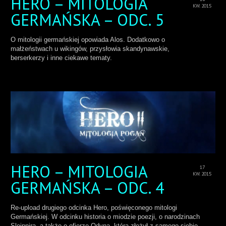
HERO – MITOLOGIA
KW. 2015
GERMAŃSKA – ODC. 5
O mitologii germańskiej opowiada Alos. Dodatkowo o
małżeństwach u wikingów, przysłowia skandynawskie,
berserkerzy i inne ciekawe tematy.
HERO – MITOLOGIA
17
KW. 2015
GERMAŃSKA – ODC. 4
Re-upload drugiego odcinka Hero, poświęconego mitologi
Germańskiej. W odcinku historia o miodzie poezji, o narodzinach
Sleipnira, a także o ofierze Odyna, którą złożył z samego siebie.