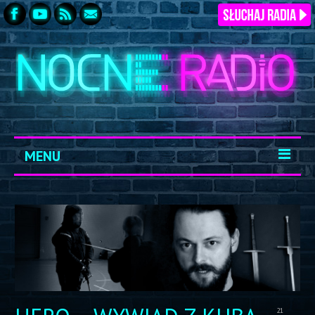
MENU
START
ARCHIWUM
KONTAKT
LOGOWANIE
21