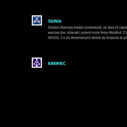
SIUNIA
Gordon Ramsay kiedyś powiedział, że dwa (!) najwa
warzyw tzw. obierak i polecił noże firmy Wusthof. Z
40520). Co do drewnianych desek do krojenia to po
KRAWIEC