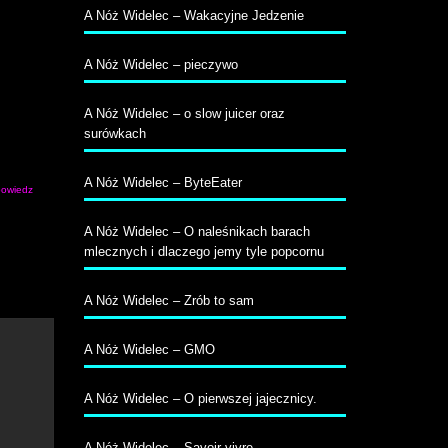
A Nóż Widelec – Wakacyjne Jedzenie
A Nóż Widelec – pieczywo
A Nóż Widelec – o slow juicer oraz
surówkach
A Nóż Widelec – ByteEater
owiedz
A Nóż Widelec – O naleśnikach barach
mlecznych i dlaczego jemy tyle popcornu
A Nóż Widelec – Zrób to sam
A Nóż Widelec – GMO
A Nóż Widelec – O pierwszej jajecznicy.
A Nóż Widelec – Savoir-vivre