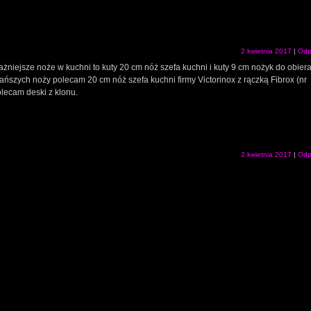
2 kwietnia 2017
|
Odp
żniejsze noże w kuchni to kuty 20 cm nóż szefa kuchni i kuty 9 cm nożyk do obier
 tańszych noży polecam 20 cm nóż szefa kuchni firmy Victorinox z rączką Fibrox (nr
lecam deski z klonu.
2 kwietnia 2017
|
Odp