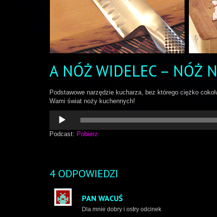
A NÓŻ WIDELEC – NÓŻ
Podstawowe narzędzie kucharza, bez którego ciężko cokolw
Wami świat noży kuchennych!
Odtwarzacz
plików
dźwiękowych
Podcast:
Pobierz
4 ODPOWIEDZI
PAN WACUŚ
Dla mnie dobry i ostry odcinek