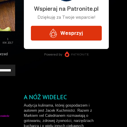
1
KW. 2017
przed
żywaj
rzałek
o
ry/do
łu
by
A NÓŻ WIDELEC
większyć
b
Audycja kulinarna, której gospodarzem i
niejszyć
autorem jest Jacek Kuchmistrz. Razem z
ośność.
Markiem vel Caledrianem rozmawiają o
owiedz
gotowaniu, zdrowej żywności, narzędziach
kucharza i o wielu innych ciekawych