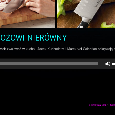
 NOŻOWI NIERÓWNY
iek zwojować w kuchni. Jacek Kuchmistrz i Marek vel Caledrian odkrywają 
U
st
d
gó
do
a
z
lu
zm
gł
1 kwietnia 2017
|
Odp