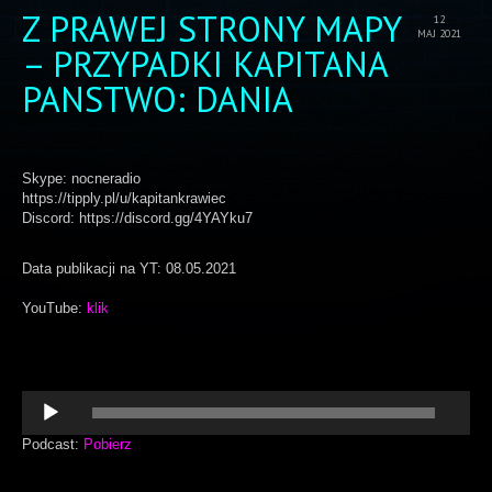
Z PRAWEJ STRONY MAPY
12
MAJ 2021
– PRZYPADKI KAPITANA
PANSTWO: DANIA
Skype: nocneradio
https://tipply.pl/u/kapitankrawiec
Discord: https://discord.gg/4YAYku7
Data publikacji na YT: 08.05.2021
YouTube:
klik
Odtwarzacz
plików
dźwiękowych
Podcast:
Pobierz