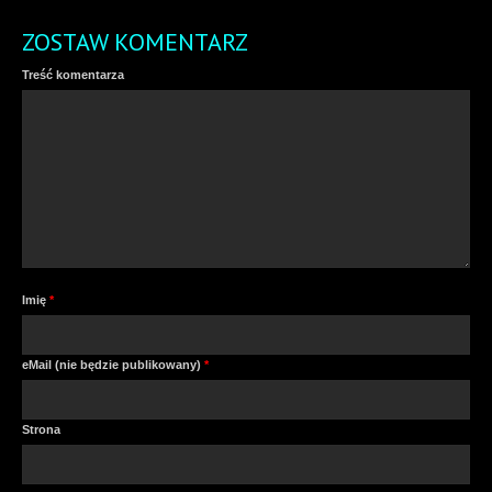
ZOSTAW KOMENTARZ
Treść komentarza
Imię
*
eMail (nie będzie publikowany)
*
Strona