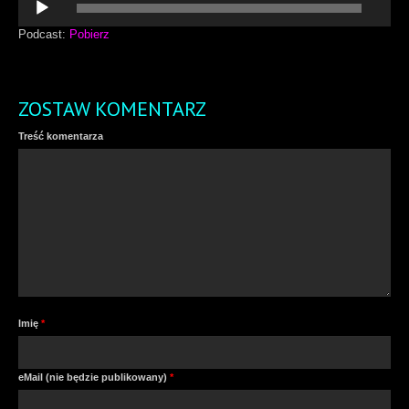
plików
dźwiękowych
Podcast:
Pobierz
ZOSTAW KOMENTARZ
Treść komentarza
Imię
*
eMail (nie będzie publikowany)
*