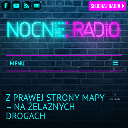
MENU
START
ARCHIWUM
Z PRAWEJ STRONY MAPY
26
SIE 2020
KONTAKT
– NA ŻELAZNYCH
DROGACH
LOGOWANIE