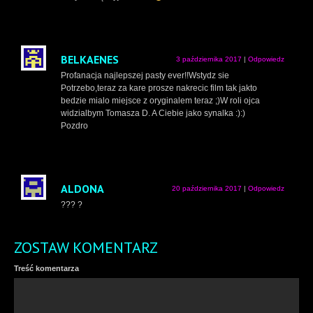
BELKAENES
3 października 2017
|
Odpowiedz
Profanacja najlepszej pasty ever!!Wstydz sie
Potrzebo,teraz za kare prosze nakrecic film tak jakto
bedzie mialo miejsce z oryginalem teraz ;)W roli ojca
widzialbym Tomasza D. A Ciebie jako synalka :):)
Pozdro
ALDONA
20 października 2017
|
Odpowiedz
??? ?
ZOSTAW KOMENTARZ
Treść komentarza