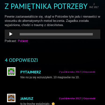
Z PAMIĘTNIKA POTRZEBY
2
PAŹ 2017
Pewnie zastanawialiście się, skąd w Potrzebie tyle jadu i nienawiści w
stosunku do alternatywnych metod leczenia. Zagadka została
wyjaśniona, chodzi o traumę z dzieciństwa.
Odtwarzacz
plików
dźwiękowych
Podcast:
Pobierz
4 ODPOWIEDZI
PYTAJMIERZ
2 października 2017
|
Odpowiedz
Nie no ja się wzruszyłem. 10 magravów na 10.
JANUSZ
2 października 2017
|
Odpowiedz
to by trochę wyjaśniało..