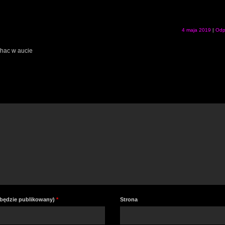
4 maja 2019
|
Odp
chac w aucie
e będzie publikowany)
*
Strona