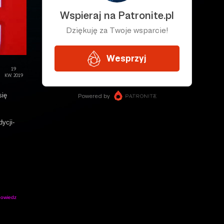
19
KW. 2019
się
ycji-
owiedz