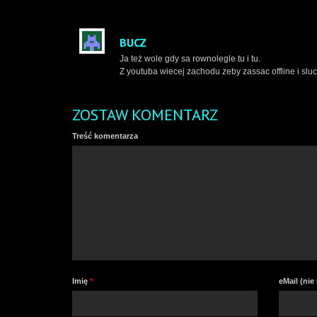
BUCZ
Ja też wole gdy sa rownolegle tu i tu.
Z youtuba wiecej zachodu zeby zassac offline i slu
ZOSTAW KOMENTARZ
Treść komentarza
Imię
*
eMail (ni