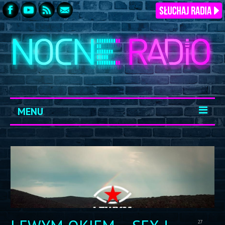
MENU
START
ARCHIWUM
KONTAKT
LOGOWANIE
27