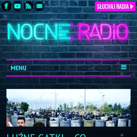
MENU
START
ARCHIWUM
KONTAKT
LOGOWANIE
20