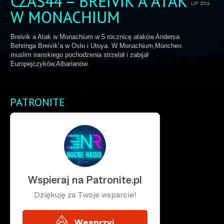
CZAS44 – BREIVIK A ATAK
LIP 2016
W MONACHIUM
Breivik a Atak w Monachium w 5 rocznicę ataków Andersa
Behringa Breivik’a w Oslo i Utoya. W Monachium,München
muslim iranskiego pochodzenia strzelał i zabijał
Europejczyków,Albarianów.
PATRONITE