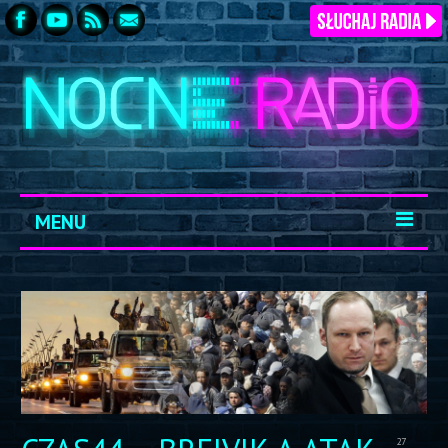
MENU
START
ARCHIWUM
KONTAKT
LOGOWANIE
27