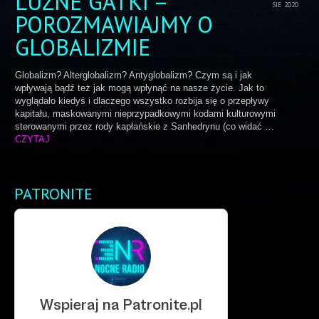
LUŹNE GATKI –
SIE 2020
POROZMAWIAJMY O
GLOBALIZMIE
Globalizm? Alterglobalizm? Antyglobalizm? Czym są i jak
wpływają bądź też jak mogą wpłynąć na nasze życie. Jak to
wyglądało kiedyś i dlaczego wszystko rozbija się o przepływy
kapitału, maskowanymi nieprzypadkowymi kodami kulturowymi
sterowanymi przez rody kapłańskie z Sanhedrynu (co widać …
CZYTAJ
PATRONITE