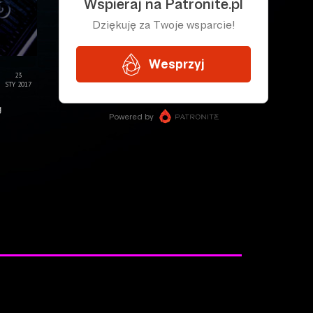
23
STY 2017
g