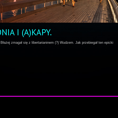
IA I (A)KAPY.
Błażej zmagał się z libertarianinem (?) Wudzem. Jak przebiegał ten epicki