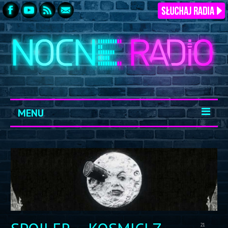
MENU
START
ARCHIWUM
KONTAKT
LOGOWANIE
21