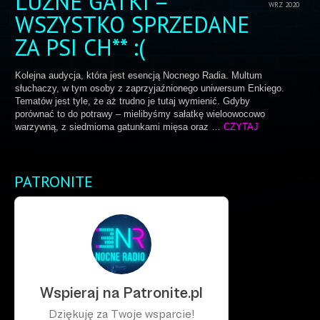
LUŹNE GATKI –
WRZ 2020
WSZYSTKO SPRZEDANE
ZA PSI CH** :(
Kolejna audycja, która jest esencją Nocnego Radia. Multum
słuchaczy, w tym osoby z zaprzyjaźnionego uniwersum Enkiego.
Tematów jest tyle, że aż trudno je tutaj wymienić. Gdyby
porównać to do potrawy – mielibyśmy sałatkę wieloowocowo
warzywną, z siedmioma gatunkami mięsa oraz …
CZYTAJ
PATRONITE