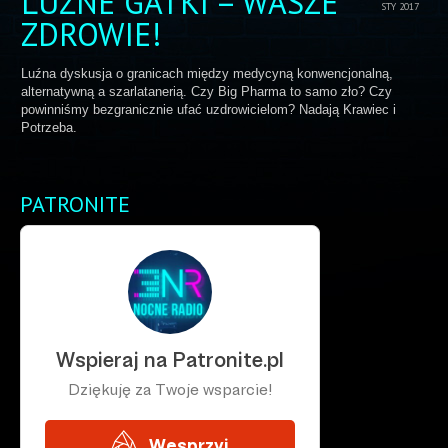
LUŹNE GATKI – WASZE
STY 2017
ZDROWIE!
Luźna dyskusja o granicach między medycyną konwencjonalną,
alternatywną a szarlatanerią. Czy Big Pharma to samo zło? Czy
powinniśmy bezgranicznie ufać uzdrowicielom? Nadają Krawiec i
Potrzeba.
PATRONITE