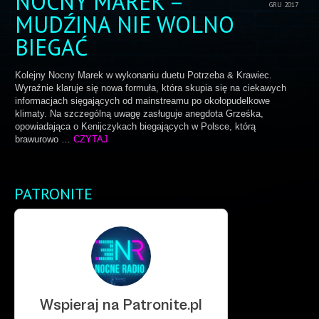
NOCNY MAREK –
GRU 2017
MUDŹINA NIE WOLNO
BIEGAĆ
Kolejny Nocny Marek w wykonaniu duetu Potrzeba & Krawiec.
Wyraźnie klaruje się nowa formuła, która skupia się na ciekawych
informacjach sięgających od mainstreamu po okołopudelkowe
klimaty. Na szczególną uwagę zasługuje anegdota Grześka,
opowiadająca o Kenijczykach biegających w Polsce, którą
brawurowo …
CZYTAJ
PATRONITE