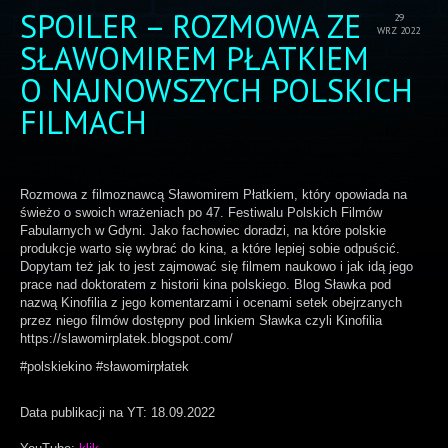
SPOILER – ROZMOWA ZE
29
WRZ 2022
SŁAWOMIREM PŁATKIEM
O NAJNOWSZYCH POLSKICH
FILMACH
Rozmowa z filmoznawcą Sławomirem Płatkiem, który opowiada na
świeżo o swoich wrażeniach po 47. Festiwalu Polskich Filmów
Fabularnych w Gdyni. Jako fachowiec doradzi, na które polskie
produkcje warto się wybrać do kina, a które lepiej sobie odpuścić.
Dopytam też jak to jest zajmować się filmem naukowo i jak idą jego
prace nad doktoratem z historii kina polskiego. Blog Sławka pod
nazwą Kinofilia z jego komentarzami i ocenami setek obejrzanych
przez niego filmów dostępny pod linkiem Sławka czyli Kinofilia
https://slawomirplatek.blogspot.com/
#polskiekino #sławomirpłatek
Data publikacji na YT: 18.09.2022