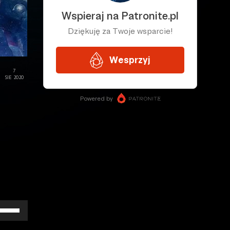
7
SIE 2020
żywaj
rzałek
o