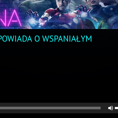
OPOWIADA O WSPANIAŁYM
U
st
d