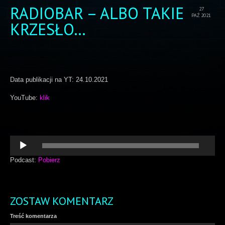
RADIOBAR – ALBO TAKIE
27
PAŹ 2021
KRZESŁO…
Data publikacji na YT: 24.10.2021
YouTube:
klik
Odtwarzacz
plików
dźwiękowych
Podcast:
Pobierz
ZOSTAW KOMENTARZ
Treść komentarza