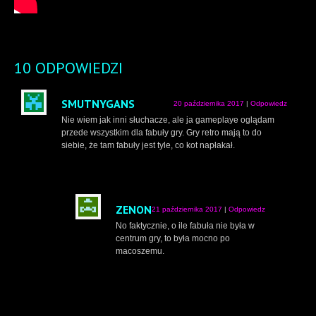
10 ODPOWIEDZI
SMUTNYGANS
20 października 2017
|
Odpowiedz
Nie wiem jak inni słuchacze, ale ja gameplaye oglądam
przede wszystkim dla fabuły gry. Gry retro mają to do
siebie, że tam fabuły jest tyle, co kot napłakał.
ZENON
21 października 2017
|
Odpowiedz
No faktycznie, o ile fabuła nie była w
centrum gry, to była mocno po
macoszemu.