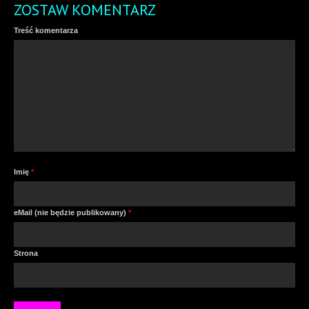
ZOSTAW KOMENTARZ
Treść komentarza
Imię
*
eMail (nie będzie publikowany)
*
Strona