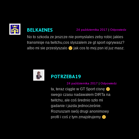
BELKAENES
24 października 2017
|
Odpowiedz
No to szkoda ze jeszcze nie pomyslales zeby robic jakies
transmisje na twitchu,cos slyszalem ze gt sport ogrywasz?
albo mi sie przeslyszalo
jak cos to moj psn id juz masz.
POTRZEBA19
24 października 2017
|
Odpowiedz
ta, teraz ciągle w GT Sport cisnę
swego czasu nadawałem DIRTa na
twitchu, ale coś średnio szło mi
gadanie i jazda jednocześnie.
Rozruszam swój drugi anonimowy
profil i coś z tym zmajstrujemy