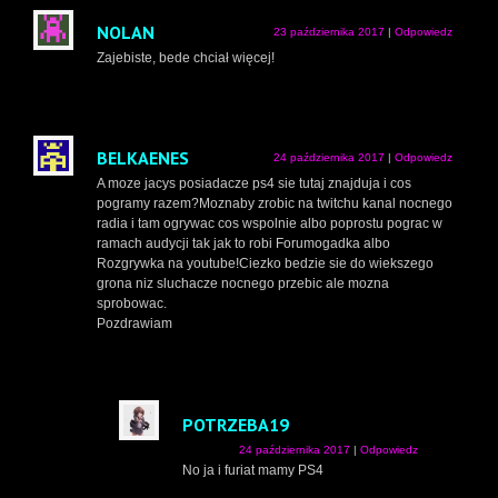
NOLAN
23 października 2017
|
Odpowiedz
Zajebiste, bede chciał więcej!
BELKAENES
24 października 2017
|
Odpowiedz
A moze jacys posiadacze ps4 sie tutaj znajduja i cos
pogramy razem?Moznaby zrobic na twitchu kanal nocnego
radia i tam ogrywac cos wspolnie albo poprostu pograc w
ramach audycji tak jak to robi Forumogadka albo
Rozgrywka na youtube!Ciezko bedzie sie do wiekszego
grona niz sluchacze nocnego przebic ale mozna
sprobowac.
Pozdrawiam
POTRZEBA19
24 października 2017
|
Odpowiedz
No ja i furiat mamy PS4