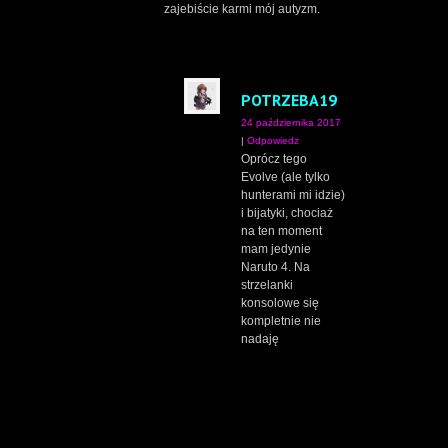
zajebiście karmi mój autyzm.
POTRZEBA19
24 października 2017
|
Odpowiedz
Oprócz tego
Evolve (ale tylko
hunterami mi idzie)
i bijatyki, chociaż
na ten moment
mam jedynie
Naruto 4. Na
strzelanki
konsolowe się
kompletnie nie
nadaję