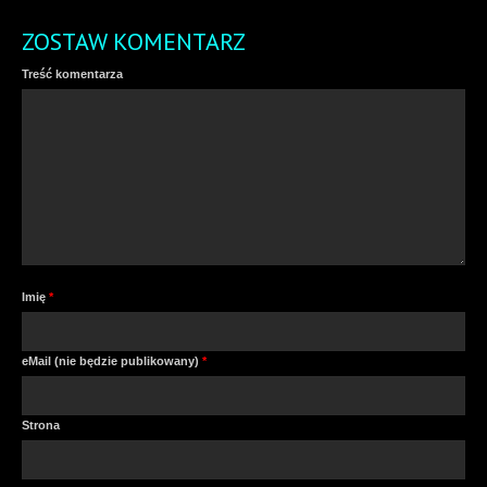
ZOSTAW KOMENTARZ
Treść komentarza
Imię
*
eMail (nie będzie publikowany)
*
Strona