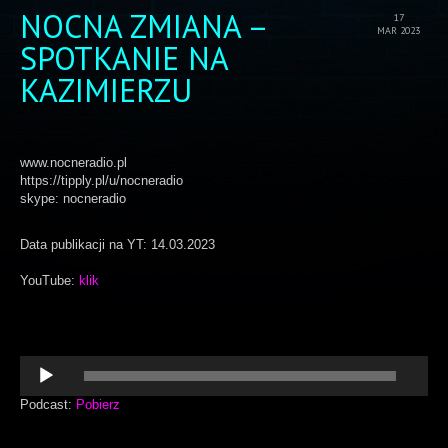
NOCNA ZMIANA –
17
MAR 2023
SPOTKANIE NA
KAZIMIERZU
www.nocneradio.pl
https://tipply.pl/u/nocneradio
skype: nocneradio
Data publikacji na YT: 14.03.2023
YouTube:
klik
Odtwarzacz
plików
dźwiękowych
Podcast:
Pobierz