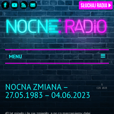
MENU
START
ARCHIWUM
NOCNA ZMIANA –
5
CZE 2023
KONTAKT
27.05.1983 – 04.06.2023
LOGOWANIE
40 lat minęło i ile się zmieniło, a po co maszerujemy dalej.