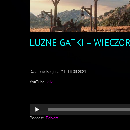
LUZNE GATKI – WIECZO
Data publikacji na YT: 18.08.2021
YouTube:
klik
Odtwarzacz
plików
dźwiękowych
Podcast:
Pobierz