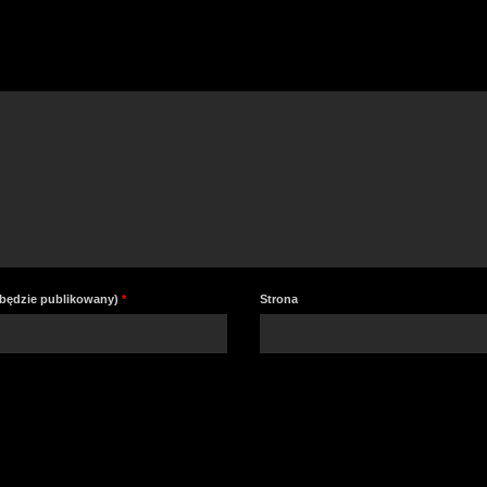
a
z
lu
zm
gł
e będzie publikowany)
*
Strona