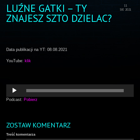
LUŹNE GATKI – TY
11
SIE 2021
ZNAJESZ SZTO DZIELAC?
Data publikacji na YT: 08.08.2021
YouTube:
klik
Odtwarzacz
plików
dźwiękowych
Podcast:
Pobierz
ZOSTAW KOMENTARZ
Treść komentarza