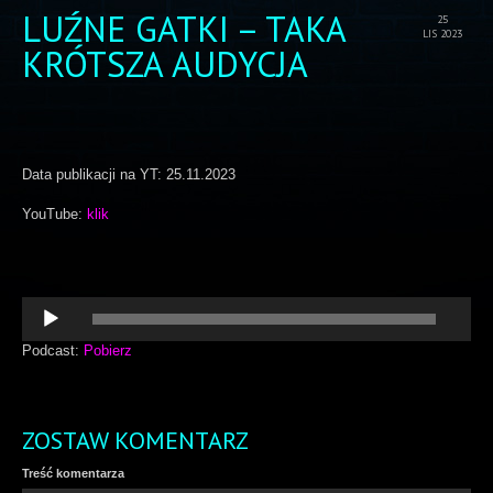
LUŹNE GATKI – TAKA
25
LIS 2023
KRÓTSZA AUDYCJA
Data publikacji na YT: 25.11.2023
YouTube:
klik
Odtwarzacz
plików
dźwiękowych
Podcast:
Pobierz
ZOSTAW KOMENTARZ
Treść komentarza