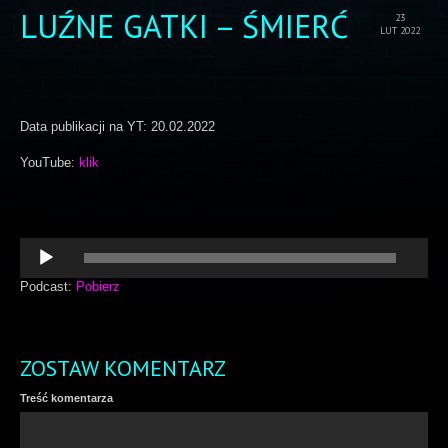
LUŹNE GATKI – ŚMIERĆ
23
LUT 2022
Data publikacji na YT: 20.02.2022
YouTube:
klik
Odtwarzacz
plików
dźwiękowych
Podcast:
Pobierz
ZOSTAW KOMENTARZ
Treść komentarza