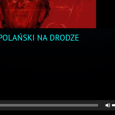
POLAŃSKI NA DRODZE
U
st
d