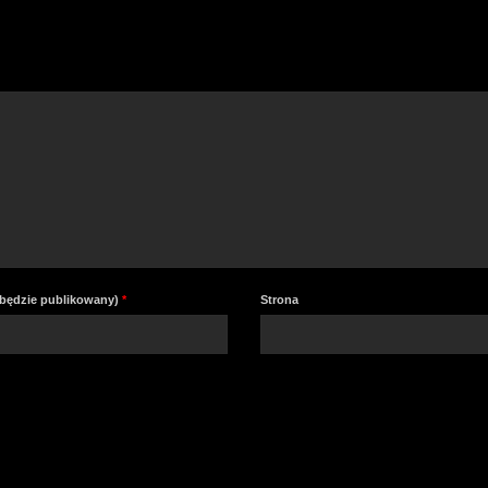
a
z
lu
zm
gł
e będzie publikowany)
*
Strona