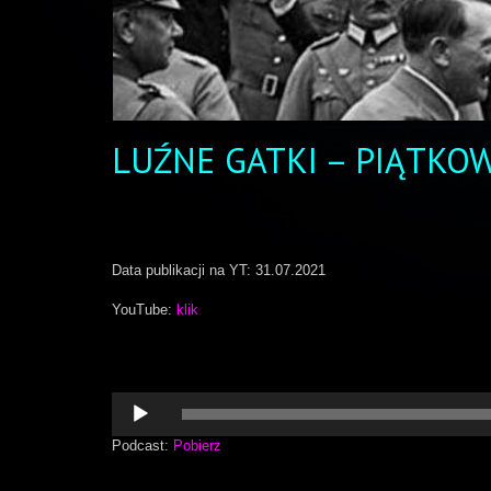
LUŹNE GATKI – PIĄTKO
Data publikacji na YT: 31.07.2021
YouTube:
klik
Odtwarzacz
plików
dźwiękowych
Podcast:
Pobierz