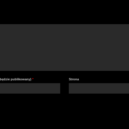
a
z
lu
zm
gł
e będzie publikowany)
*
Strona