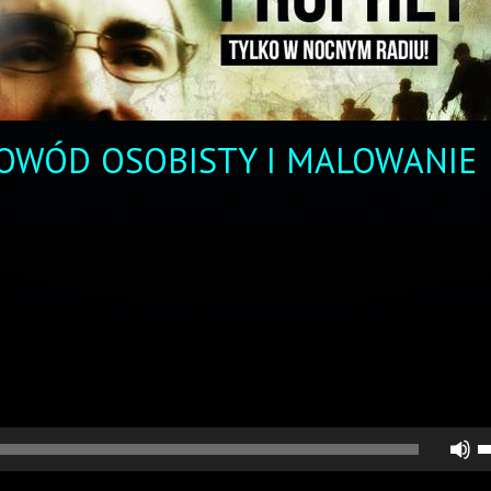
DOWÓD OSOBISTY I MALOWANIE
U
st
d